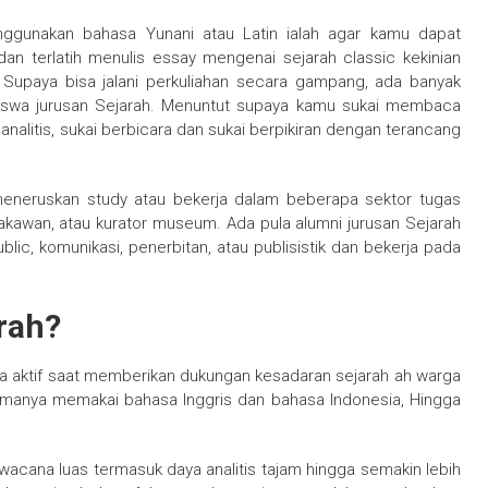
nggunakan bahasa Yunani atau Latin ialah agar kamu dapat
an terlatih menulis essay mengenai sejarah classic kekinian
. Supaya bisa jalani perkuliahan secara gampang, ada banyak
siswa jurusan Sejarah. Menuntut supaya kamu sukai membaca
an analitis, sukai berbicara dan sukai berpikiran dengan terancang
 meneruskan study atau bekerja dalam beberapa sektor tugas
takawan, atau kurator museum. Ada pula alumni jurusan Sejarah
blic, komunikasi, penerbitan, atau publisistik dan bekerja pada
rah?
aktif saat memberikan dukungan kesadaran sejarah ah warga
lamanya memakai bahasa Inggris dan bahasa Indonesia, Hingga
wacana luas termasuk daya analitis tajam hingga semakin lebih