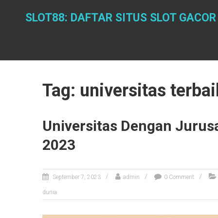
Skip
to
SLOT88: DAFTAR SITUS SLOT GACOR
content
Tag: universitas terba
Universitas Dengan Jurusa
2023
September 7, 2023
admin
0 Comment
dunia