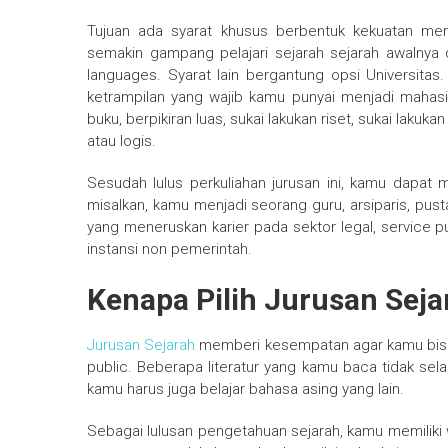
Tujuan ada syarat khusus berbentuk kekuatan me
semakin gampang pelajari sejarah sejarah awalnya d
languages. Syarat lain bergantung opsi Universitas
ketrampilan yang wajib kamu punyai menjadi maha
buku, berpikiran luas, sukai lakukan riset, sukai lakuk
atau logis.
Sesudah lulus perkuliahan jurusan ini, kamu dapat
misalkan, kamu menjadi seorang guru, arsiparis, pus
yang meneruskan karier pada sektor legal, service pu
instansi non pemerintah.
Kenapa Pilih Jurusan Seja
Jurusan Sejarah
memberi kesempatan agar kamu bisa 
public. Beberapa literatur yang kamu baca tidak se
kamu harus juga belajar bahasa asing yang lain.
Sebagai lulusan pengetahuan sejarah, kamu memiliki 