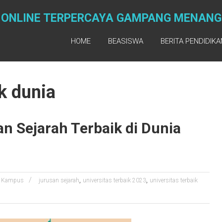
 ONLINE TERPERCAYA GAMPANG MENANG H
HOME
BEASISWA
BERITA PENDIDIKA
ik dunia
n Sejarah Terbaik di Dunia
,
,
Kampus
jurusan sejarah
universitas terbaik 2023
universitas terbaik